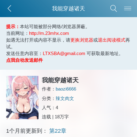
我能穿越诸天
提示：
本站可能被部分网络/浏览器屏蔽。
当前网址：
http://m.23mhx.com
如遇无法打开或内容不显示，请
更换浏览器
或
退出阅读模式
再
试。
发送任意内容至：
LTXSBA@gmail.com
可获取最新地址。
点我自动发送邮件
我能穿越诸天
作者：
baozi6666
分类：
辣文肉文
人气：4
连载 | 18万字
1个月前更新到：
第22章