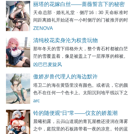
丽塔的花嫁白丝——蔷薇誓言下的秘密
天命总部 · 婚礼礼堂 · 侧厅16：30 天命标准时
纵情
间距离婚礼开始还有一小时侧厅的门被推开的时
候，丽塔正站在落地镜前面。蔷薇誓言已经穿好
ZENOVA
了。从脚尖到发冠，每一层白纱、每一道蕾丝、
清纯校花卖身沦为权贵玩物
每一粒珍珠扣都在它该在的位置上。幽
那年冬天的雪下得格外大，整个青石村都被白茫
茫的雪覆盖着，像是被盖上了一层厚厚的棉被。
村口那棵老槐树的枝丫被雪压得低垂，偶尔有风
凶巴巴麦旋风
吹过，便簌簌地落下一阵雪沫子。沈晚晚蹲在自
傲娇岁兽代理人的海边默许
家院子的墙角边，用冻得通红的小手轻轻拂去梅
塔卫二的海在黄昏里没有颜色。或者说，它的颜
色不在任何一个色卡上。太阳沉到地平线以下之
后，天空从铁锈色过渡到紫灰，再从紫灰沉入墨
arc
蓝。海面夹在两者之间，既不是天的颜色也不是
铃的随便观“日”常——仪玄的娇羞潮
夜的颜色，是青灰与银白之间的某处，被源石尘
晨曦初露，云岿山道观的青瓦屋檐还浸润在薄雾
吹，叶瞬光橘福福的深夜百合，以及晨
悬
之中，庭院里的石板路带着一夜的凉意。铃的蓝
间的群交淫趴