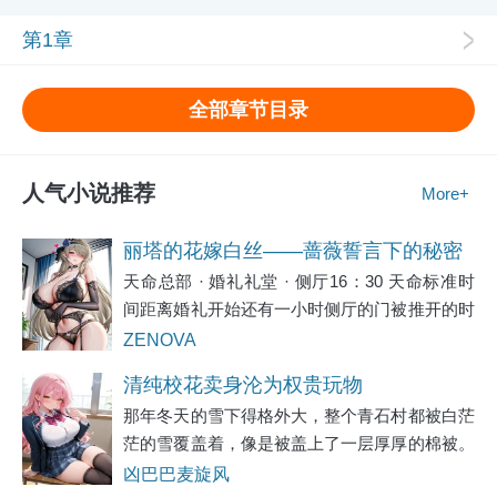
第1章
全部章节目录
人气小说推荐
More+
丽塔的花嫁白丝——蔷薇誓言下的秘密
天命总部 · 婚礼礼堂 · 侧厅16：30 天命标准时
纵情
间距离婚礼开始还有一小时侧厅的门被推开的时
候，丽塔正站在落地镜前面。蔷薇誓言已经穿好
ZENOVA
了。从脚尖到发冠，每一层白纱、每一道蕾丝、
清纯校花卖身沦为权贵玩物
每一粒珍珠扣都在它该在的位置上。幽
那年冬天的雪下得格外大，整个青石村都被白茫
茫的雪覆盖着，像是被盖上了一层厚厚的棉被。
村口那棵老槐树的枝丫被雪压得低垂，偶尔有风
凶巴巴麦旋风