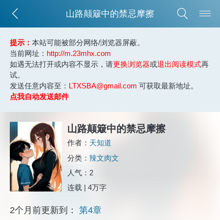
山路颠簸中的禁忌摩擦
提示：
本站可能被部分网络/浏览器屏蔽。
当前网址：
http://m.23mhx.com
如遇无法打开或内容不显示，请
更换浏览器
或
退出阅读模式
再
试。
发送任意内容至：
LTXSBA@gmail.com
可获取最新地址。
点我自动发送邮件
山路颠簸中的禁忌摩擦
作者：
天知道
分类：
辣文肉文
人气：2
连载 | 4万字
2个月前更新到：
第4章