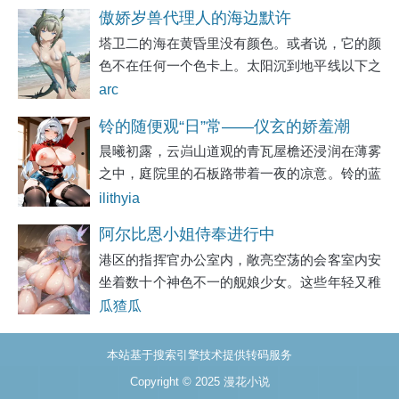
吹过，便簌簌地落下一阵雪沫子。沈晚晚蹲在自
傲娇岁兽代理人的海边默许
家院子的墙角边，用冻得通红的小手轻轻拂去梅
塔卫二的海在黄昏里没有颜色。或者说，它的颜
色不在任何一个色卡上。太阳沉到地平线以下之
后，天空从铁锈色过渡到紫灰，再从紫灰沉入墨
arc
蓝。海面夹在两者之间，既不是天的颜色也不是
铃的随便观“日”常——仪玄的娇羞潮
夜的颜色，是青灰与银白之间的某处，被源石尘
晨曦初露，云岿山道观的青瓦屋檐还浸润在薄雾
吹，叶瞬光橘福福的深夜百合，以及晨
悬
之中，庭院里的石板路带着一夜的凉意。铃的蓝
间的群交淫趴
灰色短发随着她轻快的步伐微微晃动，头顶那根
ilithyia
标志性的呆毛像天线般倔强地翘着。她打着哈
阿尔比恩小姐侍奉进行中
欠，揉着惺忪的睡眼，赤着脚踩在冰凉的石板
港区的指挥官办公室内，敞亮空荡的会客室内安
上，凉
坐着数十个神色不一的舰娘少女。这些年轻又稚
嫩而又成熟的女舰娘们时不时目光投向到玻璃茶
瓜猹瓜
几桌上一盒黑色的密封录像带上。这个由不知名
地方邮寄到指挥官办公室的录像带在刚
本站基于搜索引擎技术提供转码服务
Copyright © 2025
漫花小说