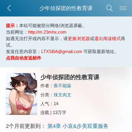
少年侦探团的性教育课
提示：
本站可能被部分网络/浏览器屏蔽。
当前网址：
http://m.23mhx.com
如遇无法打开或内容不显示，请
更换浏览器
或
退出阅读模式
再
试。
发送任意内容至：
LTXSBA@gmail.com
可获取最新地址。
点我自动发送邮件
少年侦探团的性教育课
作者：
夜不能寐
分类：
辣文肉文
人气：14
连载 | 13万字
2个月前更新到：
第4章 小哀&步美双重服务