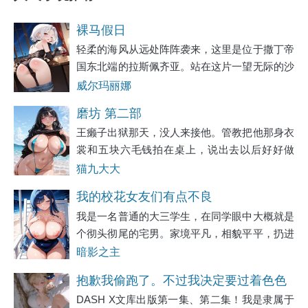
裸马假日
轻柔的海风从远处阵阵袭来，这里是位于撒丁帝
国东北端的拉斯佩齐亚。站在这片一望无际的沙
滩上，感受到的不仅是灼眼的阳光，还有扑面而
威尔玛丽娜
来的热浪。蔚蓝色的海水一波波冲刷着脚下金黄
磨坊 第二部
的沙滩，每一次都让新的沙粒覆盖其上，随后又
王癞子出狱那天，没人来接他。管教把他那身衣
裳和五块六毛钱拍在桌上，说出去以后好好做
人，别再回来了。王癞子把钱揣进裤兜，把铺盖
猫九大大
卷往肩上一扛，说了句知道了。门卫老宋蹲在门
我的校花女友们有点不良
口抽烟，看他出来，把烟屁股往地上一捻：“瘸
我是一名普通的大三学生，在同学眼中大概就是
子，出去了
个彻头彻尾的宅男。家境平凡，相貌平平，扔进
人堆里就找不出来的那种。从小到大的成长轨迹
暗影之主
枯燥得像一条直线——上课、回家、写作业，偶
抱歉我偷跑了。不过我决定要过着色色
尔和为数不多的朋友打打游戏。青春期的荷尔
DASH X文库出版第一集、第二集！我是隶属于
的生活。