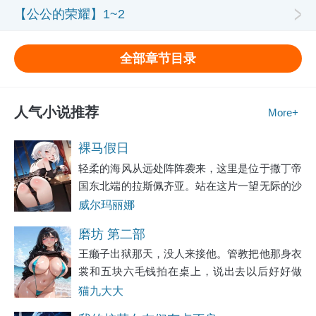
【公公的荣耀】1~2
全部章节目录
人气小说推荐
More+
裸马假日
轻柔的海风从远处阵阵袭来，这里是位于撒丁帝
国东北端的拉斯佩齐亚。站在这片一望无际的沙
滩上，感受到的不仅是灼眼的阳光，还有扑面而
威尔玛丽娜
来的热浪。蔚蓝色的海水一波波冲刷着脚下金黄
磨坊 第二部
的沙滩，每一次都让新的沙粒覆盖其上，随后又
王癞子出狱那天，没人来接他。管教把他那身衣
裳和五块六毛钱拍在桌上，说出去以后好好做
人，别再回来了。王癞子把钱揣进裤兜，把铺盖
猫九大大
卷往肩上一扛，说了句知道了。门卫老宋蹲在门