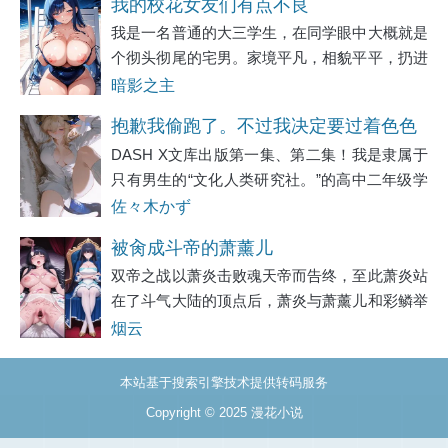
我的校花女友们有点不良
口抽烟，看他出来，把烟屁股往地上一捻：“瘸
我是一名普通的大三学生，在同学眼中大概就是
子，出去了
个彻头彻尾的宅男。家境平凡，相貌平平，扔进
人堆里就找不出来的那种。从小到大的成长轨迹
暗影之主
枯燥得像一条直线——上课、回家、写作业，偶
抱歉我偷跑了。不过我决定要过着色色
尔和为数不多的朋友打打游戏。青春期的荷尔
DASH X文库出版第一集、第二集！我是隶属于
的生活。
只有男生的“文化人类研究社。”的高中二年级学
生。美少女转学生？来栖美亚加入了这样的社
佐々木かず
团。来栖外表完美，个性也完美。社团里的男生
被肏成斗帝的萧薰儿
当然都对来栖神魂颠倒，拼命地想要接近她。我
双帝之战以萧炎击败魂天帝而告终，至此萧炎站
在了斗气大陆的顶点后，萧炎与萧薰儿和彩鳞举
办了一场异常盛大的婚礼，在无数人的见证下，
烟云
萧薰儿和彩鳞也成为了斗气大陆敬仰尊崇的女
神。只不过由于斗帝斗圣的体质相差太大，萧炎
本站基于搜索引擎技术提供转码服务
怕
Copyright © 2025
漫花小说