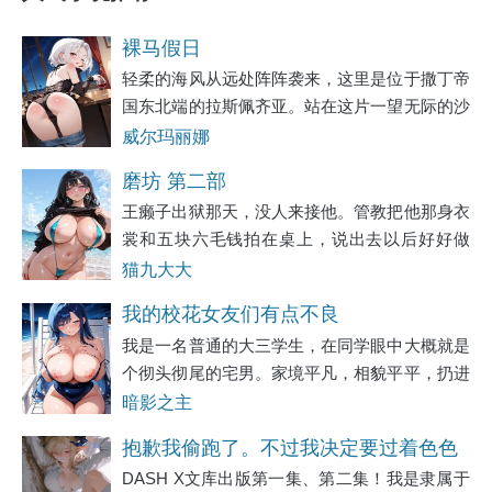
裸马假日
轻柔的海风从远处阵阵袭来，这里是位于撒丁帝
国东北端的拉斯佩齐亚。站在这片一望无际的沙
滩上，感受到的不仅是灼眼的阳光，还有扑面而
威尔玛丽娜
来的热浪。蔚蓝色的海水一波波冲刷着脚下金黄
磨坊 第二部
的沙滩，每一次都让新的沙粒覆盖其上，随后又
王癞子出狱那天，没人来接他。管教把他那身衣
裳和五块六毛钱拍在桌上，说出去以后好好做
人，别再回来了。王癞子把钱揣进裤兜，把铺盖
猫九大大
卷往肩上一扛，说了句知道了。门卫老宋蹲在门
我的校花女友们有点不良
口抽烟，看他出来，把烟屁股往地上一捻：“瘸
我是一名普通的大三学生，在同学眼中大概就是
子，出去了
个彻头彻尾的宅男。家境平凡，相貌平平，扔进
人堆里就找不出来的那种。从小到大的成长轨迹
暗影之主
枯燥得像一条直线——上课、回家、写作业，偶
抱歉我偷跑了。不过我决定要过着色色
尔和为数不多的朋友打打游戏。青春期的荷尔
DASH X文库出版第一集、第二集！我是隶属于
的生活。