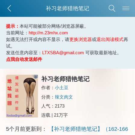
补习老师猎艳笔记
提示：
本站可能被部分网络/浏览器屏蔽。
当前网址：
http://m.23mhx.com
如遇无法打开或内容不显示，请
更换浏览器
或
退出阅读模式
再
试。
发送任意内容至：
LTXSBA@gmail.com
可获取最新地址。
点我自动发送邮件
补习老师猎艳笔记
作者：
小土豆
分类：
辣文肉文
人气：2173
连载 | 21万字
5个月前更新到：
【补习老师猎艳笔记】（162-166）