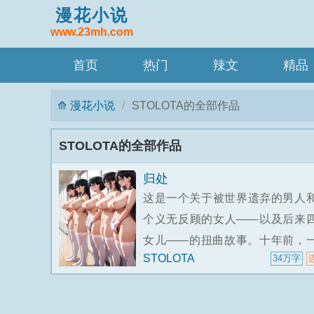
漫花小说
www.23mh.com
首页
热门
辣文
精品
漫花小说
STOLOTA的全部作品
STOLOTA的全部作品
归处
这是一个关于被世界遗弃的男人
个义无反顾的女人——以及后来
女儿——的扭曲故事。十年前，
STOLOTA
34万字
失意的老师来到一所破败的公
校，以为自己的人生会在教案和
之间慢慢腐烂。然后他遇见了一