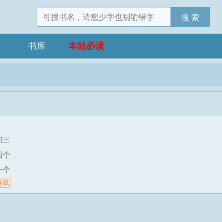
搜 索
书库
本站必读
和三
四个
一个
连载
立学
酒瓶
对双