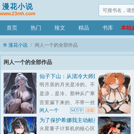
漫花小说
www.23mh.com
首页
热门
辣文
精品
书库
本站
漫花小说
闲人一个的全部作品
闲人一个的全部作品
仙子下山：从清冷大师姐到万人骑的破
明月居的月光是冷的。不
是凉，是冷。那种从广寒
宫里漏下来的、不带一丝
闲人一个
54万字
连载
活气的冷。小青端着茶盘
为了保护希娜我主动献身却被肏成西瓜肚
走过回廊时，手背上的汗
火星量子计算机的核心区
毛根根竖起。她缩了缩脖