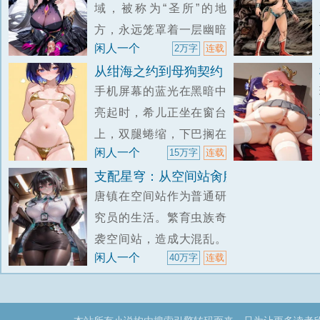
域，被称为“圣所”的地
子，侧耳听了听——廊下
方，永远笼罩着一层幽暗
那串风铃安安静静地垂
闲人一个
2万字
连载
的蓝光。那些光来自巨大
着，青铜铃舌没有叩击管
从绀海之约到母狗契约：希儿被凯恩彻
的水晶舱——里面悬浮着
壁，连最细微的
手机屏幕的蓝光在黑暗中
希娜狄雅沉睡的躯体。橘
亮起时，希儿正坐在窗台
红色的长发在营养液中缓
上，双腿蜷缩，下巴搁在
缓飘散，天蓝色的眼眸紧
闲人一个
15万字
连载
膝盖上。窗外的圣芙蕾雅
闭着，长长的睫毛在水波
支配星穹：从空间站肏服艾丝妲开始
学园宿舍区一片寂静。路
中微微颤动
唐镇在空间站作为普通研
灯在夜风中投下昏黄的光
究员的生活。繁育虫族奇
晕，偶尔有巡逻的校工经
袭空间站，造成大混乱。
过，手电筒的光柱在楼宇
闲人一个
40万字
连载
他与站长艾丝妲一同被困
间扫过，在墙壁上拉出长
于受损的封闭舱段。在虫
长的、晃动的影
群散发的特殊信息素与死