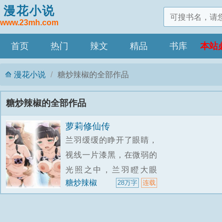
漫花小说
www.23mh.com
首页
热门
辣文
精品
书库
本站
漫花小说
糖炒辣椒的全部作品
糖炒辣椒的全部作品
萝莉修仙传
兰羽缓缓的睁开了眼睛，
视线一片漆黑，在微弱的
光照之中，兰羽瞪大眼
糖炒辣椒
28万字
连载
睛，只能勉强分辨出自己
身处一处洞穴之中。脑袋
里一片混沌，似乎有什么