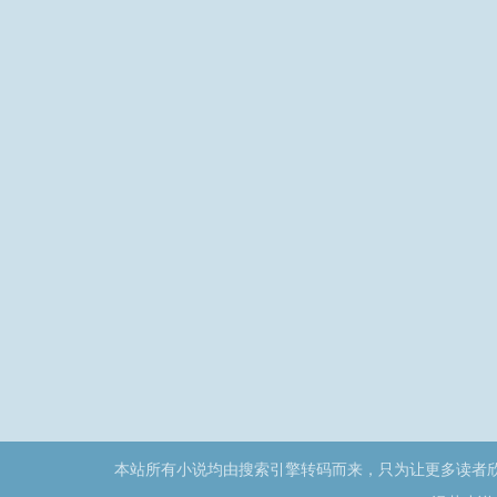
不相干记忆混杂在了一
起。兰羽觉得自己应该在
一张温暖的床上醒来，但
是在记忆的最后，兰羽
本站所有小说均由搜索引擎转码而来，只为让更多读者