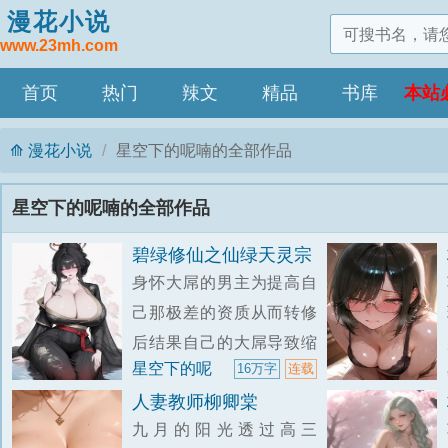
漫花小说
www.23mh.com
首页
热门
辣文
精品
书库
本站
漫花小说
星空下的呢喃的全部作品
星空下的呢喃的全部作品
碧绿修仙之仙绿天灵宗
身怀大屌的男主为提高自
己那极差的资质从而转修
后结果自己的大屌导致缩
星空下的呢
16万字
连载
小到只有5cm；在和道侣
喃
人妻教师柳卿棠
师姐外出捡到了绝美极品
九月的阳光透过高三
的大屌伪娘，然后选择让