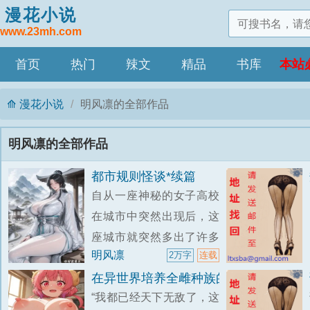
漫花小说
www.23mh.com
首页
热门
辣文
精品
书库
本站
漫花小说
明风凛的全部作品
明风凛的全部作品
都市规则怪谈*续篇
自从一座神秘的女子高校
在城市中突然出现后，这
座城市就突然多出了许多
明风凛
2万字
连载
诡异的规则。
在异世界培养全雌种族的我，成为神明
“我都已经天下无敌了，这