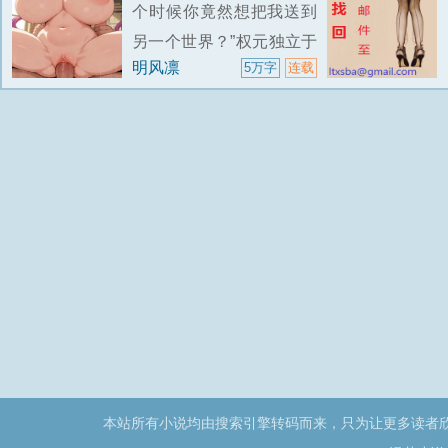
个时候你竟然想把我送到
另一个世界？”权元独立于
明风凛
5万字
连载
天际，看着眼前这个不知
道从什么时候跳出来的世
界意志，回想着此前自己
经历的种种生死磨难。好
不容易才在这一方世界修
成正果，此刻竟然要被这
种不知从
本站所有小说均由搜索引擎转码而来，只为让更多读者