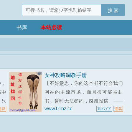
搜 索
书库
本站必读
女神攻略调教手册
生，
【不好意思，你的这本书不符合我们
高中
网站的主流市场，而且很可能被封
，只
书，暂时无法签约，感谢投稿。——
www.01bz.cc
连载
192万字
连载
在学
起飞文学网责编大鹏。】看着等了七
作业
八天才等来的责编回复邮件，李斌沮
丧的取下眼镜丢在桌子上。从口袋里