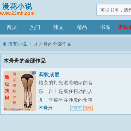
漫花小说
www.23mh.com
首页
热门
辣文
精品
书库
本站
漫花小说
木舟舟的全部作品
木舟舟的全部作品
调教成爱
错杂的灯光混着嘈杂的音
乐，台上是疯狂扭动的人
儿，季宸坐在沙发的角落
木舟舟
2万字
连载
里端着酒杯揉了揉眉，有
些许意兴阑珊。