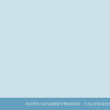
嗣，天资粹美，品格贵
重，兹恪遵初诏，载稽典
礼，俯顺舆情，谨告天
地，宗庙，社稷，授以册
宝，立为皇太子，正位东
宫，以重万年之统，以繁
四海之心。布告天下，咸
使闻知！
本站所有小说均由搜索引擎转码而来，只为让更多读者