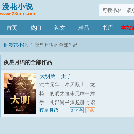
漫花小说
www.23mh.com
首页
热门
辣文
精品
书库
本站
漫花小说
夜星月语的全部作品
夜星月语的全部作品
大明第一太子
洪武元年，奉天殿上，龙
椅上的明太祖朱元璋一挥
手，礼部尚书捧起册封诏
夜星月语
87万字
连载
书宣读起来奉天承运皇
帝、诏曰：朕之长子朱
标，为皇后所出，宗室首