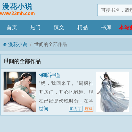
漫花小说
www.23mh.com
首页
热门
辣文
精品
书库
本站
漫花小说
世间的全部作品
世间的全部作品
催眠神瞳
“妈，我回来了。”周枫推
开房门，开心地喊道。现
在已经是傍晚时分，在学
世间
61万字
连载
校被折磨了一天的他已经
等不及回家休息了，现在
的他兴奋异常，因为明天